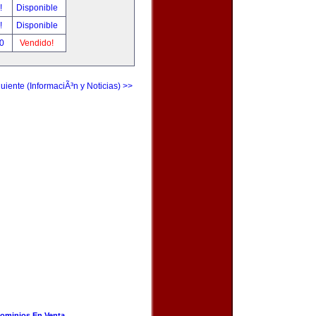
r!
Disponible
r!
Disponible
00
Vendido!
uiente (InformaciÃ³n y Noticias) >>
ominios En Venta