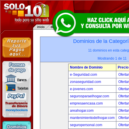
Dominios de la Categorí
11 dominios en esta categ
Mostrando 1 de 11
Nombre de Dominio
Precio
e-Seguridad.com
Oferta
zonaseguridad.com
Oferta
e-jovenes.com
Oferta
segurosparaelhogar.com
Oferta
empresaencasa.com
Oferta
areahogar.com
Oferta
mantenimientodelhogar.com
Oferta
seguropersonal.com
Oferta