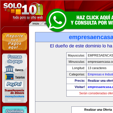
empresaencas
El dueño de este dominio lo ha
Mayusculas:
EMPRESAENCAS
Minusculas:
empresaencasa.
Longitud:
13 caracteres
Categorias:
Empresas e Indust
Precio:
Realizar una ofer
Visitar!
empresaencasa.
Serán consideradas ofer
Realizar una Oferta