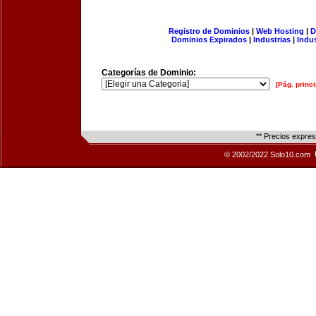
Registro de Dominios
|
Web Hosting
|
D
Dominios Expirados
|
Industrias
|
Indu
Categorías de Dominio:
[Pág. princi
** Precios expre
© 2002/2022 Solo10.com