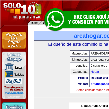
areahogar.c
El dueño de este dominio lo ha
Mayusculas:
AREAHOGAR
Minusculas:
areahogar.c
Longitud:
9 caracteres
Categorias:
Hogar
Precio:
Realizar una 
Visitar!
areahogar.c
Serán consideradas ofer
Realizar una Oferta