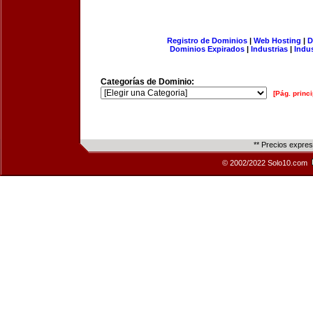
Registro de Dominios
|
Web Hosting
|
D
Dominios Expirados
|
Industrias
|
Indu
Categorías de Dominio:
[Pág. princi
** Precios expre
© 2002/2022 Solo10.com