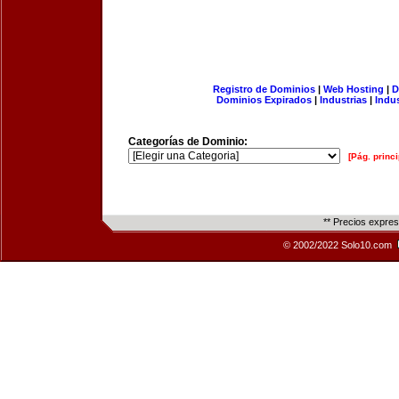
Registro de Dominios
|
Web Hosting
|
D
Dominios Expirados
|
Industrias
|
Indu
Categorías de Dominio:
[Pág. princi
** Precios expre
© 2002/2022 Solo10.com