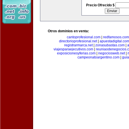
Precio Ofrecido $
Otros dominios en venta:
cantoprofesional.com
|
redfamosos.com
directorioprofesional.net
|
apuestadigital.co
registrarmarca.net
|
zonasubastas.com
|
a
viajesparaejecutivos.com
|
reuniaodenegocios.
exposicionesyferias.com
|
negociosweb.net
|
campeonatoargentino.com
|
guia