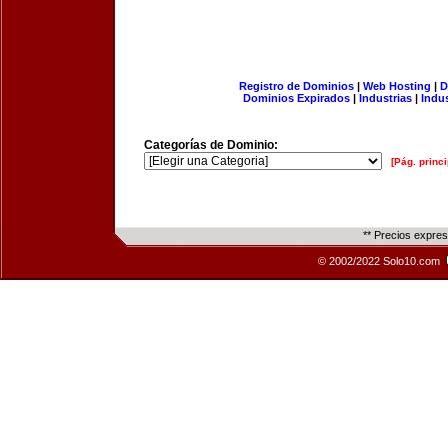
Registro de Dominios
|
Web Hosting
|
D
Dominios Expirados
|
Industrias
|
Indu
Categorías de Dominio:
[Pág. princi
** Precios expre
© 2002/2022 Solo10.com