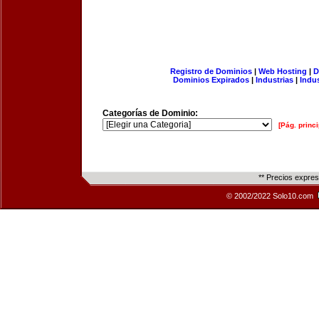
Registro de Dominios
|
Web Hosting
|
D
Dominios Expirados
|
Industrias
|
Indu
Categorías de Dominio:
[Pág. princi
** Precios expre
© 2002/2022 Solo10.com