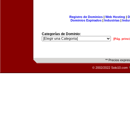
Registro de Dominios
|
Web Hosting
|
D
Dominios Expirados
|
Industrias
|
Indu
Categorías de Dominio:
[Pág. princi
** Precios expre
© 2002/2022 Solo10.com