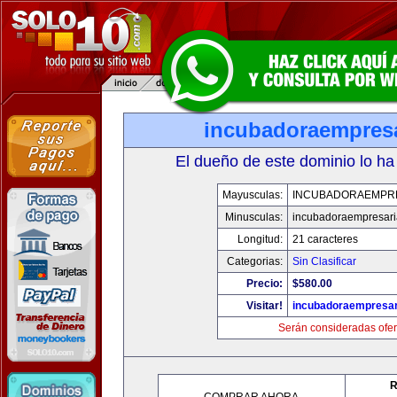
incubadoraempresa
El dueño de este dominio lo ha
Mayusculas:
INCUBADORAEMPR
Minusculas:
incubadoraempresari
Longitud:
21 caracteres
Categorias:
Sin Clasificar
Precio:
$580.00
Visitar!
incubadoraempresar
Serán consideradas ofer
R