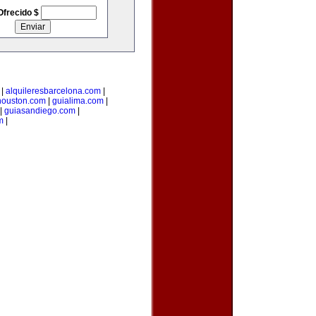
Ofrecido $
|
alquileresbarcelona.com
|
houston.com
|
guialima.com
|
|
guiasandiego.com
|
m
|