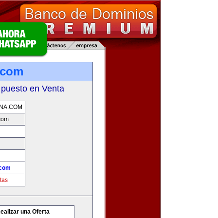
.com
 puesto en Venta
NA.COM
com
.com
tas
ealizar una Oferta