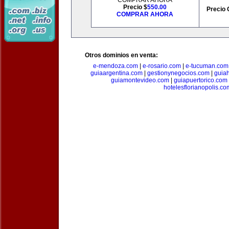
COMPRAR AHORA
Precio $
550.00
Precio 
COMPRAR AHORA
Otros dominios en venta:
e-mendoza.com
|
e-rosario.com
|
e-tucuman.com
guiaargentina.com
|
gestionynegocios.com
|
guia
guiamontevideo.com
|
guiapuertorico.com
hotelesflorianopolis.co