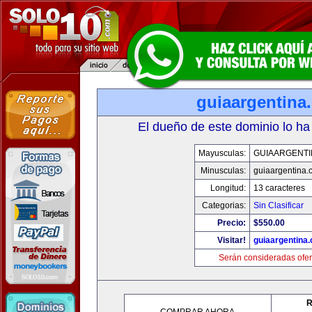
guiaargentina
El dueño de este dominio lo ha
Mayusculas:
GUIAARGENTI
Minusculas:
guiaargentina.
Longitud:
13 caracteres
Categorias:
Sin Clasificar
Precio:
$550.00
Visitar!
guiaargentina
Serán consideradas ofer
R