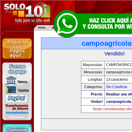
campoagricol
Vendido!
Mayusculas:
CAMPOAGRIC
Minusculas:
campoagricola
Longitud:
13 caracteres
Categorias:
Sin Clasificar
Precio:
Realizar una of
Visitar!
campoagricola
Serán consideradas ofer