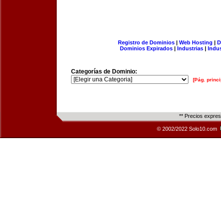
Registro de Dominios
|
Web Hosting
|
D
Dominios Expirados
|
Industrias
|
Indu
Categorías de Dominio:
[Pág. princi
** Precios expre
© 2002/2022 Solo10.com