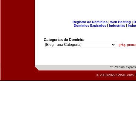
Registro de Dominios
|
Web Hosting
|
D
Dominios Expirados
|
Industrias
|
Indu
Categorías de Dominio:
[Pág. princi
** Precios expre
© 2002/2022 Solo10.com