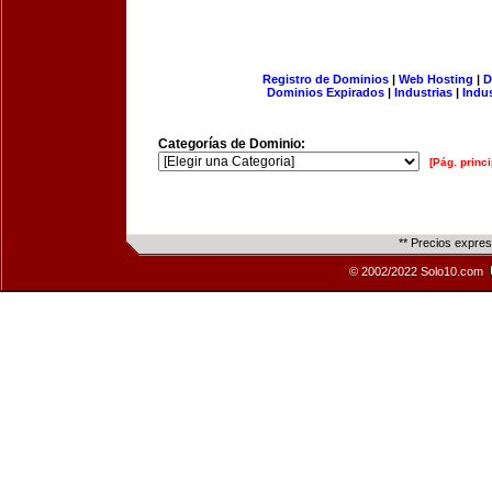
Registro de Dominios
|
Web Hosting
|
D
Dominios Expirados
|
Industrias
|
Indu
Categorías de Dominio:
[Pág. princi
** Precios expre
© 2002/2022 Solo10.com