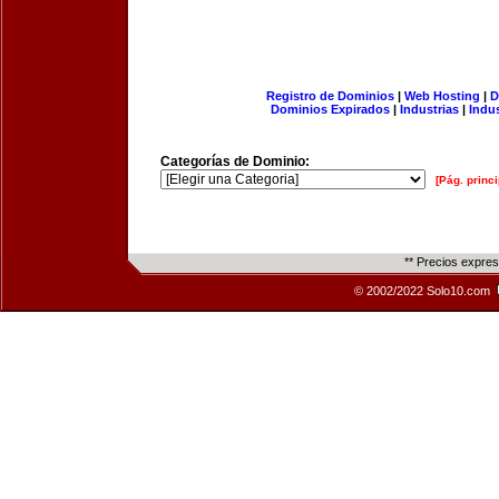
Registro de Dominios
|
Web Hosting
|
D
Dominios Expirados
|
Industrias
|
Indu
Categorías de Dominio:
[Pág. princi
** Precios expre
© 2002/2022 Solo10.com