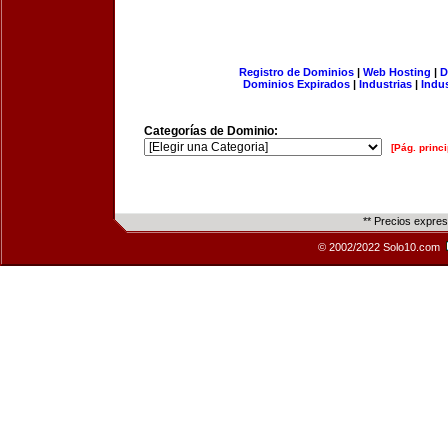
Registro de Dominios
|
Web Hosting
|
D
Dominios Expirados
|
Industrias
|
Indu
Categorías de Dominio:
[Pág. princi
** Precios expre
© 2002/2022 Solo10.com