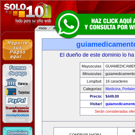
guiamedicament
El dueño de este dominio lo ha
Mayusculas:
GUIAMEDICAME
Minusculas:
guiamedicamento
Longitud:
16 caracteres
Categorias:
Medicina
,
Portale
Precio:
$449.00
Visitar!
guiamedicament
Serán consideradas ofer
R