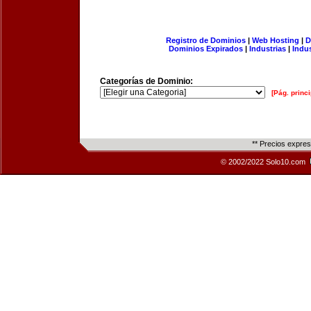
Registro de Dominios
|
Web Hosting
|
D
Dominios Expirados
|
Industrias
|
Indu
Categorías de Dominio:
[Pág. princi
** Precios expre
© 2002/2022 Solo10.com